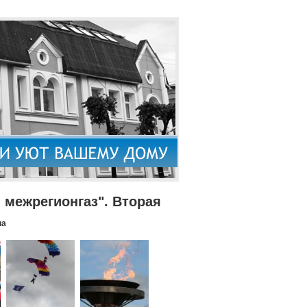
межрегионгаз". Вторая
па