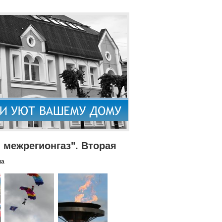
межрегионгаз". Вторая
па