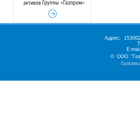
Адрес: 153002,
Т
E-ma
© ООО "Газ
Политика 