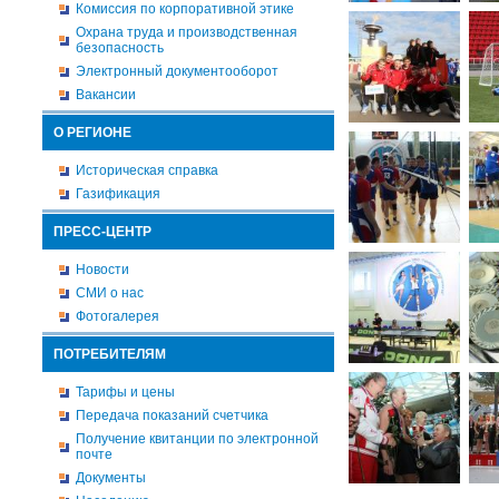
Комиссия по корпоративной этике
Охрана труда и производственная
безопасность
Электронный документооборот
Вакансии
О РЕГИОНЕ
Историческая справка
Газификация
ПРЕСС-ЦЕНТР
Новости
СМИ о нас
Фотогалерея
ПОТРЕБИТЕЛЯМ
Тарифы и цены
Передача показаний счетчика
Получение квитанции по электронной
почте
Документы