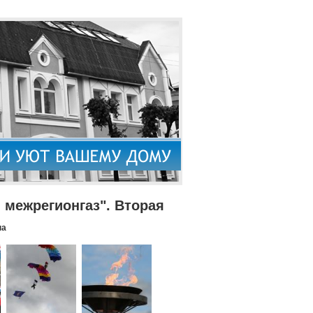
межрегионгаз". Вторая
па