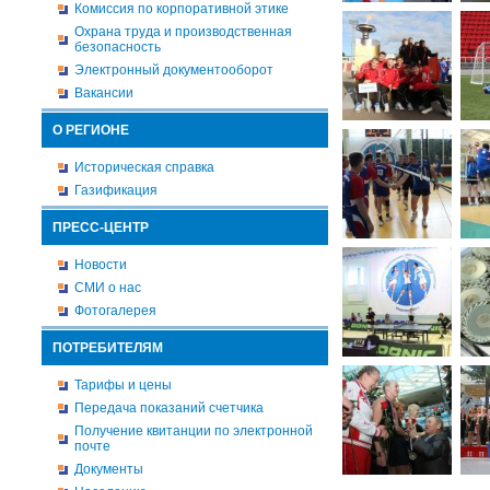
Комиссия по корпоративной этике
Охрана труда и производственная
безопасность
Электронный документооборот
Вакансии
О РЕГИОНЕ
Историческая справка
Газификация
ПРЕСС-ЦЕНТР
Новости
СМИ о нас
Фотогалерея
ПОТРЕБИТЕЛЯМ
Тарифы и цены
Передача показаний счетчика
Получение квитанции по электронной
почте
Документы