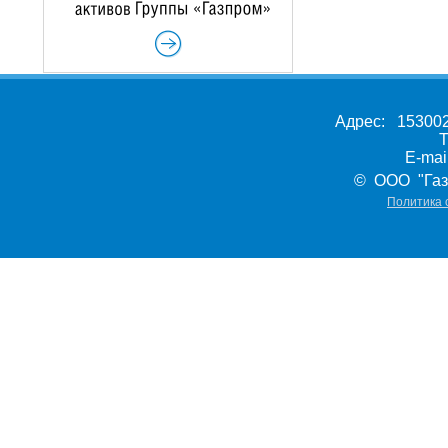
Адрес: 153002,
Т
E-ma
© ООО "Газ
Политика 