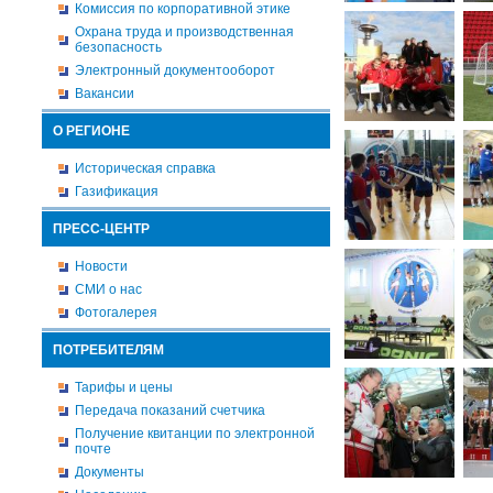
Комиссия по корпоративной этике
Охрана труда и производственная
безопасность
Электронный документооборот
Вакансии
О РЕГИОНЕ
Историческая справка
Газификация
ПРЕСС-ЦЕНТР
Новости
СМИ о нас
Фотогалерея
ПОТРЕБИТЕЛЯМ
Тарифы и цены
Передача показаний счетчика
Получение квитанции по электронной
почте
Документы