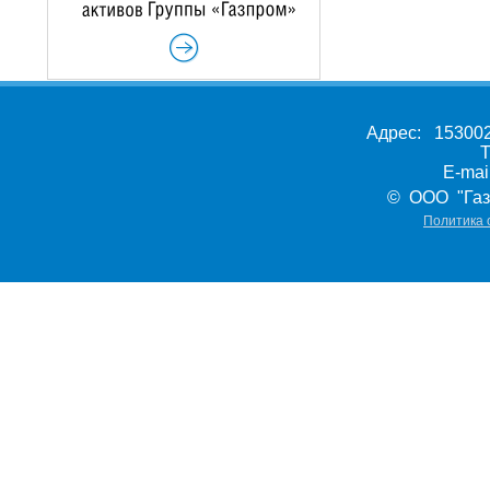
Адрес: 153002,
Т
E-ma
© ООО "Газ
Политика 