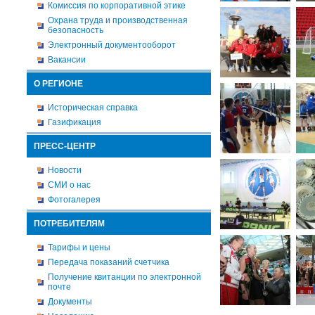
Комиссия по корпоративной этике
Охрана труда и производственная
безопасность
Электронный документооборот
Вакансии
О РЕГИОНЕ
Историческая справка
Газификация
ПРЕСС-ЦЕНТР
Новости
СМИ о нас
Фотогалерея
ПОТРЕБИТЕЛЯМ
Тарифы и цены
Передача показаний счетчика
Получение квитанции по электронной
почте
Документы