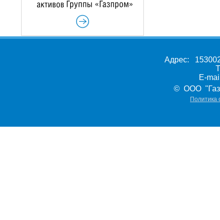
Адрес: 153002,
Т
E-ma
© ООО "Газ
Политика 