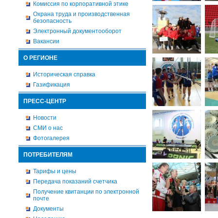
Комиссия по корпоративной этике
Охрана труда и производственная
безопасность
Электронный документооборот
Вакансии
О РЕГИОНЕ
Историческая справка
Газификация
ПРЕСС-ЦЕНТР
Новости
СМИ о нас
Фотогалерея
ПОТРЕБИТЕЛЯМ
Тарифы и цены
Передача показаний счетчика
Получение квитанции по электронной
почте
Документы