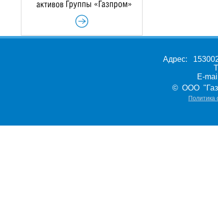
Адрес: 153002,
Т
E-ma
© ООО "Газ
Политика 