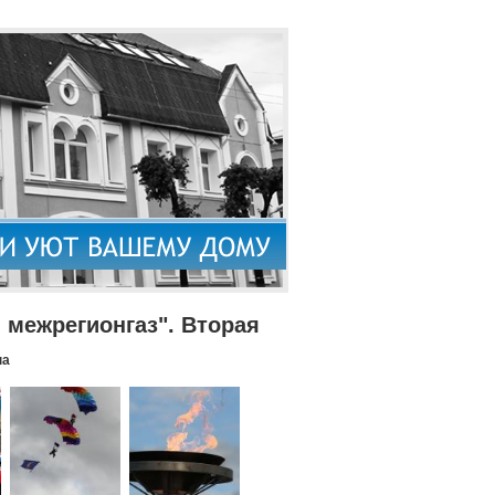
межрегионгаз". Вторая
па