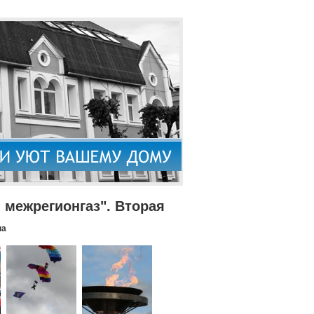
межрегионгаз". Вторая
па