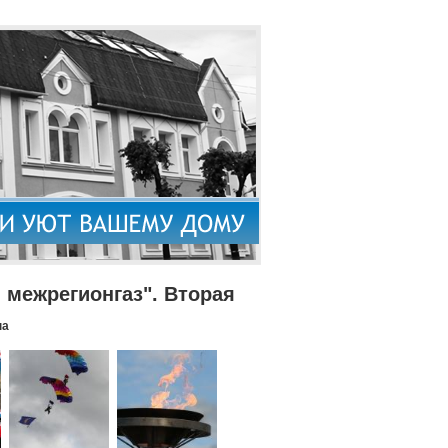
межрегионгаз". Вторая
па