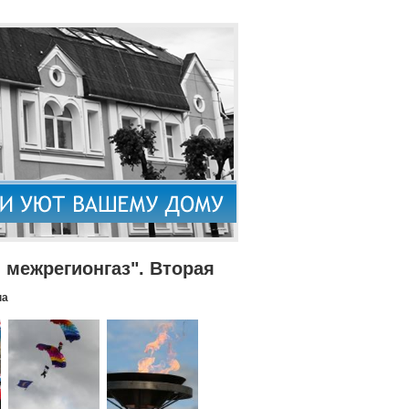
межрегионгаз". Вторая
па