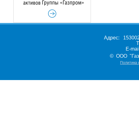
Адрес: 153002,
Т
E-ma
© ООО "Газ
Политика 