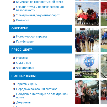
Комиссия по корпоративной этике
Охрана труда и производственная
безопасность
Электронный документооборот
Вакансии
О РЕГИОНЕ
Историческая справка
Газификация
ПРЕСС-ЦЕНТР
Новости
СМИ о нас
Фотогалерея
ПОТРЕБИТЕЛЯМ
Тарифы и цены
Передача показаний счетчика
Получение квитанции по электронной
почте
Документы