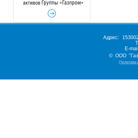
Адрес: 153002,
Т
E-ma
© ООО "Газ
Политика 