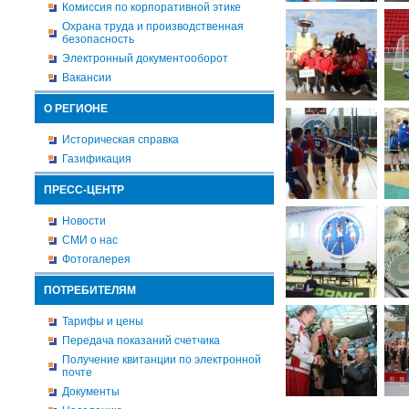
Комиссия по корпоративной этике
Охрана труда и производственная
безопасность
Электронный документооборот
Вакансии
О РЕГИОНЕ
Историческая справка
Газификация
ПРЕСС-ЦЕНТР
Новости
СМИ о нас
Фотогалерея
ПОТРЕБИТЕЛЯМ
Тарифы и цены
Передача показаний счетчика
Получение квитанции по электронной
почте
Документы