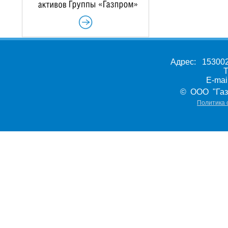
Адрес: 153002,
Т
E-ma
© ООО "Газ
Политика 