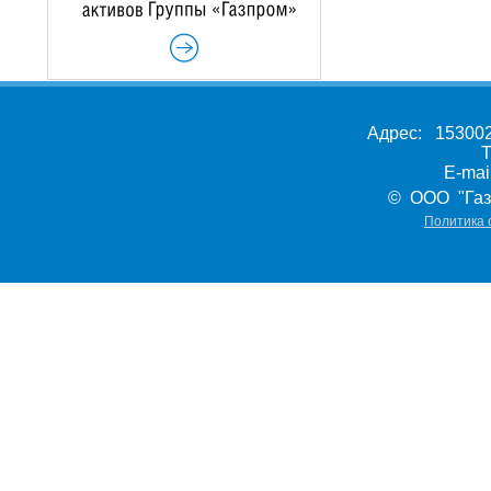
Адрес: 153002,
Т
E-ma
© ООО "Газ
Политика 