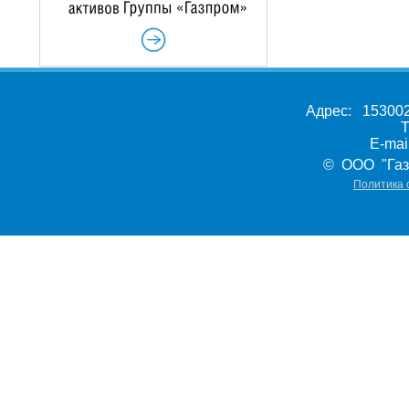
Адрес: 153002,
Т
E-ma
© ООО "Газ
Политика 