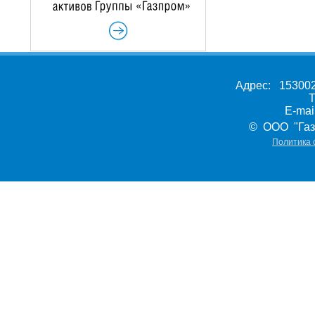
Адрес: 153002,
Т
E-ma
© ООО "Газ
Политика 