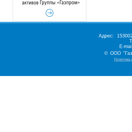
Адрес: 153002,
Т
E-ma
© ООО "Газ
Политика 