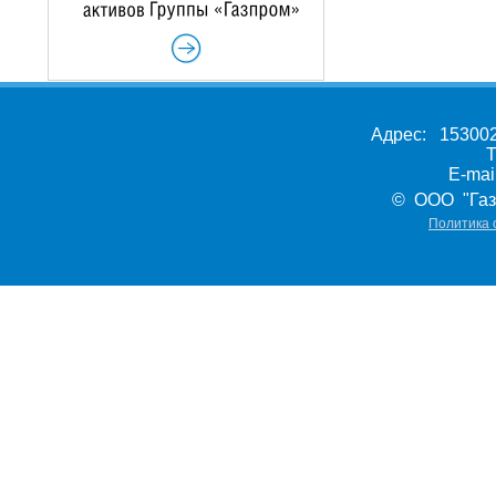
Адрес: 153002,
Т
E-ma
© ООО "Газ
Политика 