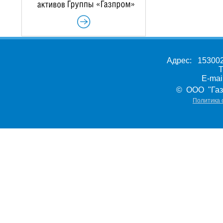
Адрес: 153002,
Т
E-ma
© ООО "Газ
Политика 