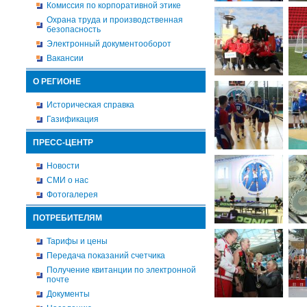
Комиссия по корпоративной этике
Охрана труда и производственная
безопасность
Электронный документооборот
Вакансии
О РЕГИОНЕ
Историческая справка
Газификация
ПРЕСС-ЦЕНТР
Новости
СМИ о нас
Фотогалерея
ПОТРЕБИТЕЛЯМ
Тарифы и цены
Передача показаний счетчика
Получение квитанции по электронной
почте
Документы