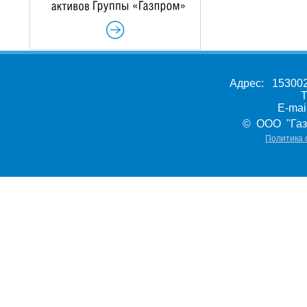
Адрес: 153002,
Т
E-ma
© ООО "Газ
Политика 