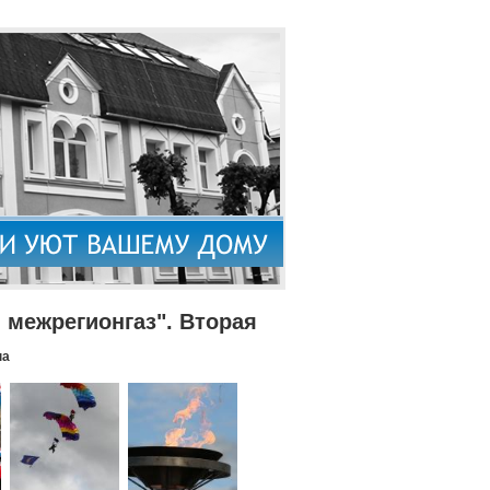
межрегионгаз". Вторая
па