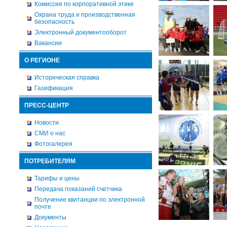
Комиссия по корпоративной этике
Охрана труда и производственная
безопасность
Электронный документооборот
Вакансии
О РЕГИОНЕ
Историческая справка
Газификация
ПРЕСС-ЦЕНТР
Новости
СМИ о нас
Фотогалерея
ПОТРЕБИТЕЛЯМ
Тарифы и цены
Передача показаний счетчика
Получение квитанции по электронной
почте
Документы