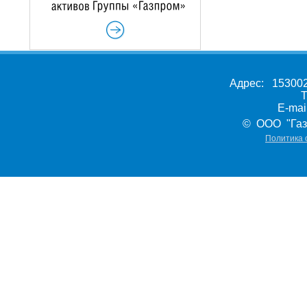
Адрес: 153002,
Т
E-ma
© ООО "Газ
Политика 