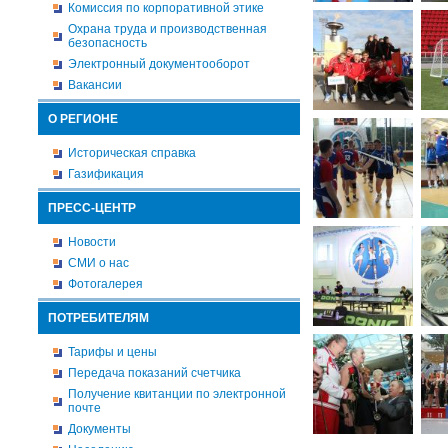
Комиссия по корпоративной этике
Охрана труда и производственная
безопасность
Электронный документооборот
Вакансии
О РЕГИОНЕ
Историческая справка
Газификация
ПРЕСС-ЦЕНТР
Новости
СМИ о нас
Фотогалерея
ПОТРЕБИТЕЛЯМ
Тарифы и цены
Передача показаний счетчика
Получение квитанции по электронной
почте
Документы