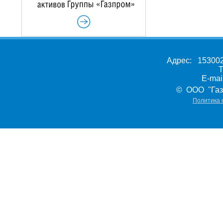
Адрес: 153002,
Т
E-ma
© ООО "Газ
Политика 