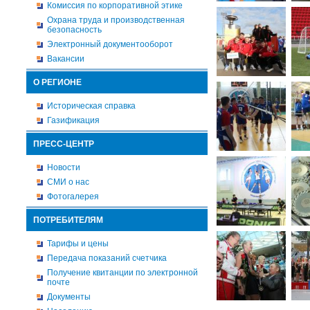
Комиссия по корпоративной этике
Охрана труда и производственная
безопасность
Электронный документооборот
Вакансии
О РЕГИОНЕ
Историческая справка
Газификация
ПРЕСС-ЦЕНТР
Новости
СМИ о нас
Фотогалерея
ПОТРЕБИТЕЛЯМ
Тарифы и цены
Передача показаний счетчика
Получение квитанции по электронной
почте
Документы