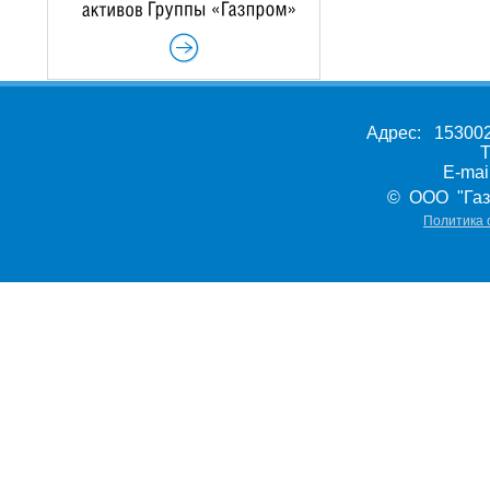
Адрес: 153002,
Т
E-ma
© ООО "Газ
Политика 