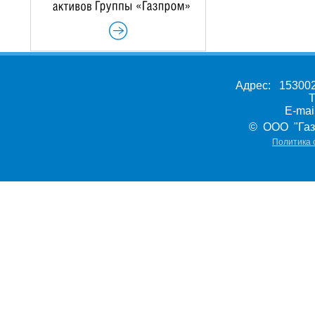
Адрес: 153002,
Т
E-ma
© ООО "Газ
Политика 