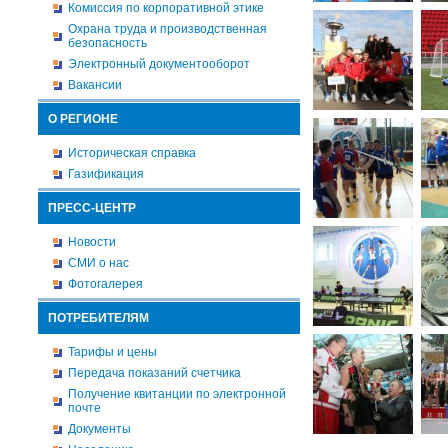
Комиссия по корпоративной этике
Охрана труда и производственная
безопасность
Электронный документооборот
Вакансии
О РЕГИОНЕ
Историческая справка
Газификация
ПРЕСС-ЦЕНТР
Новости
СМИ о нас
Фотогалерея
ПОТРЕБИТЕЛЯМ
Тарифы и цены
Передача показаний счетчика
Получение квитанции по электронной
почте
Документы