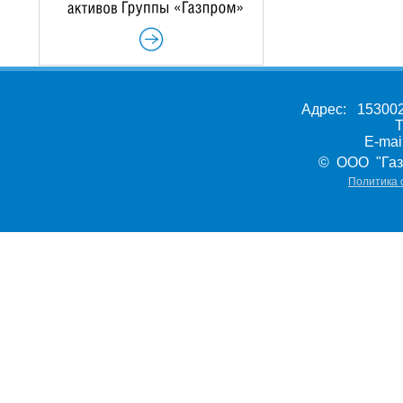
Адрес: 153002,
Т
E-ma
© ООО "Газ
Политика 