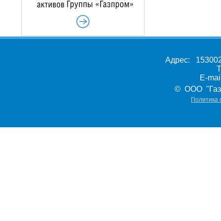
Адрес: 153002,
Т
E-ma
© ООО "Газ
Политика 