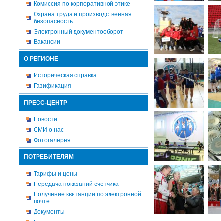
Комиссия по корпоративной этике
Охрана труда и производственная
безопасность
Электронный документооборот
Вакансии
О РЕГИОНЕ
Историческая справка
Газификация
ПРЕСС-ЦЕНТР
Новости
СМИ о нас
Фотогалерея
ПОТРЕБИТЕЛЯМ
Тарифы и цены
Передача показаний счетчика
Получение квитанции по электронной
почте
Документы