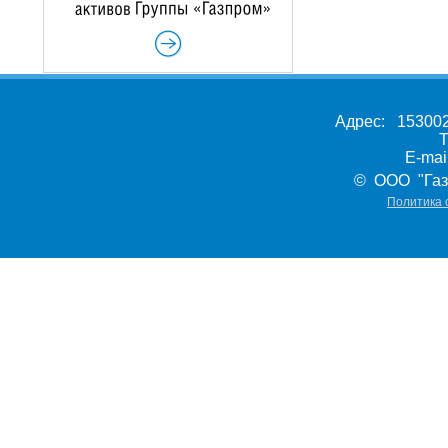
Адрес: 153002,
Т
E-ma
© ООО "Газ
Политика 