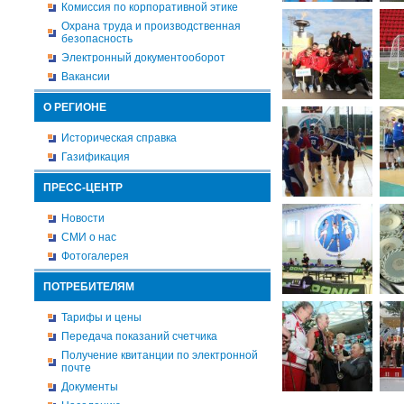
Комиссия по корпоративной этике
Охрана труда и производственная
безопасность
Электронный документооборот
Вакансии
О РЕГИОНЕ
Историческая справка
Газификация
ПРЕСС-ЦЕНТР
Новости
СМИ о нас
Фотогалерея
ПОТРЕБИТЕЛЯМ
Тарифы и цены
Передача показаний счетчика
Получение квитанции по электронной
почте
Документы