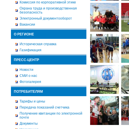
Комиссия по корпоративной этике
Охрана труда и производственная
безопасность
Электронный документооборот
Вакансии
О РЕГИОНЕ
Историческая справка
Газификация
ПРЕСС-ЦЕНТР
Новости
СМИ о нас
Фотогалерея
ПОТРЕБИТЕЛЯМ
Тарифы и цены
Передача показаний счетчика
Получение квитанции по электронной
почте
Документы