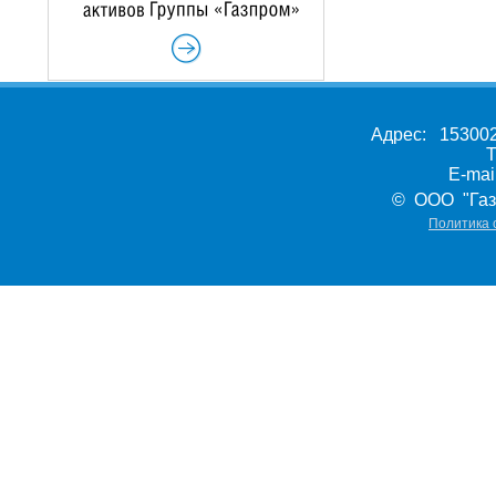
Адрес: 153002,
Т
E-ma
© ООО "Газ
Политика 