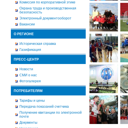
Комиссия по корпоративной этике
Охрана труда и производственная
безопасность
Электронный документооборот
Вакансии
О РЕГИОНЕ
Историческая справка
Газификация
ПРЕСС-ЦЕНТР
Новости
СМИ о нас
Фотогалерея
ПОТРЕБИТЕЛЯМ
Тарифы и цены
Передача показаний счетчика
Получение квитанции по электронной
почте
Документы