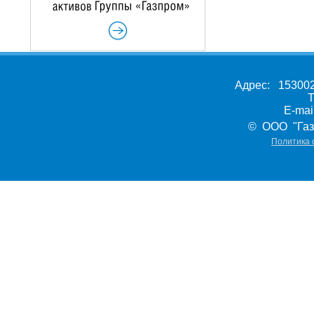
Адрес: 153002,
Т
E-ma
© ООО "Газ
Политика 