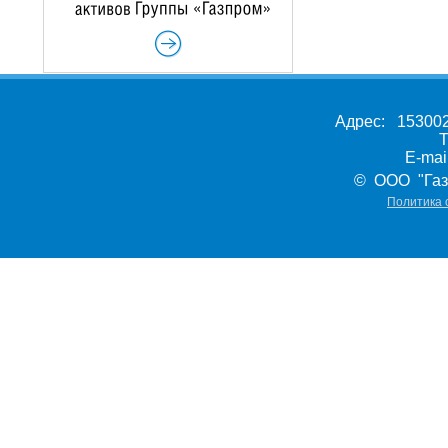
Адрес: 153002,
Т
E-ma
© ООО "Газ
Политика 