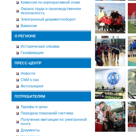
Комиссия по корпоративной этике
Охрана труда и производственная
безопасность
Электронный документооборот
Вакансии
О РЕГИОНЕ
Историческая справка
Газификация
ПРЕСС-ЦЕНТР
Новости
СМИ о нас
Фотогалерея
ПОТРЕБИТЕЛЯМ
Тарифы и цены
Передача показаний счетчика
Получение квитанции по электронной
почте
Документы