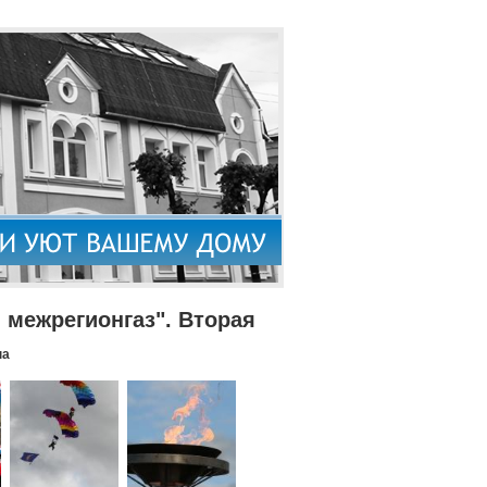
межрегионгаз". Вторая
па