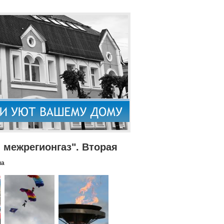
межрегионгаз". Вторая
па