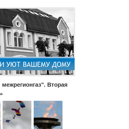
межрегионгаз". Вторая
па