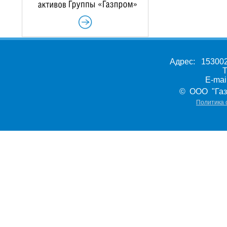
Адрес: 153002,
Т
E-ma
© ООО "Газ
Политика 