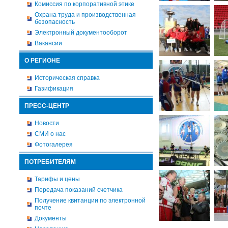
Комиссия по корпоративной этике
Охрана труда и производственная
безопасность
Электронный документооборот
Вакансии
О РЕГИОНЕ
Историческая справка
Газификация
ПРЕСС-ЦЕНТР
Новости
СМИ о нас
Фотогалерея
ПОТРЕБИТЕЛЯМ
Тарифы и цены
Передача показаний счетчика
Получение квитанции по электронной
почте
Документы