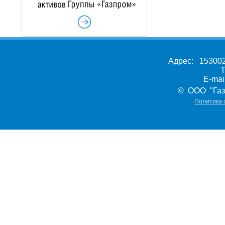
Адрес: 153002,
Т
E-ma
© ООО "Газ
Политика 