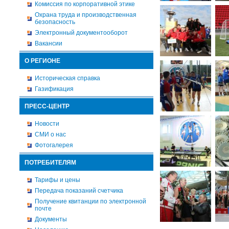
Комиссия по корпоративной этике
Охрана труда и производственная
безопасность
Электронный документооборот
Вакансии
О РЕГИОНЕ
Историческая справка
Газификация
ПРЕСС-ЦЕНТР
Новости
СМИ о нас
Фотогалерея
ПОТРЕБИТЕЛЯМ
Тарифы и цены
Передача показаний счетчика
Получение квитанции по электронной
почте
Документы