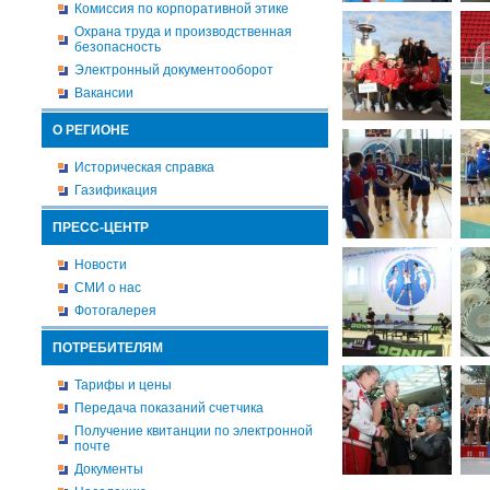
Комиссия по корпоративной этике
Охрана труда и производственная
безопасность
Электронный документооборот
Вакансии
О РЕГИОНЕ
Историческая справка
Газификация
ПРЕСС-ЦЕНТР
Новости
СМИ о нас
Фотогалерея
ПОТРЕБИТЕЛЯМ
Тарифы и цены
Передача показаний счетчика
Получение квитанции по электронной
почте
Документы