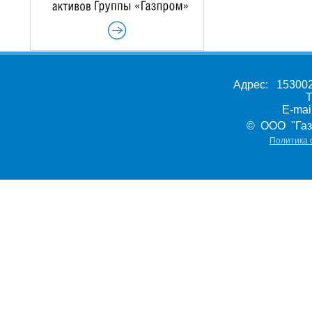
Адрес: 153002,
Т
E-ma
© ООО "Газ
Политика 