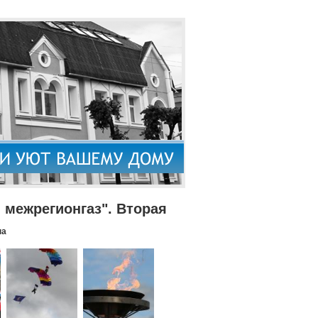
межрегионгаз". Вторая
па