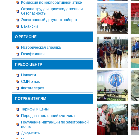
Комиссия по корпоративной этике
Охрана труда и производственная
безопасность
Электронный документооборот
Вакансии
О РЕГИОНЕ
Историческая справка
Газификация
ПРЕСС-ЦЕНТР
Новости
СМИ о нас
Фотогалерея
ПОТРЕБИТЕЛЯМ
Тарифы и цены
Передача показаний счетчика
Получение квитанции по электронной
почте
Документы