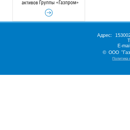
Адрес: 153002,
Т
E-ma
© ООО "Газ
Политика 