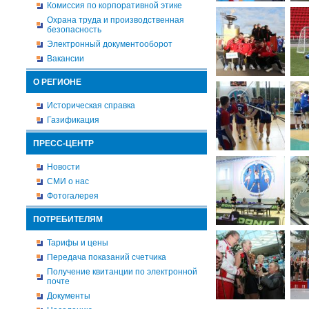
Комиссия по корпоративной этике
Охрана труда и производственная
безопасность
Электронный документооборот
Вакансии
О РЕГИОНЕ
Историческая справка
Газификация
ПРЕСС-ЦЕНТР
Новости
СМИ о нас
Фотогалерея
ПОТРЕБИТЕЛЯМ
Тарифы и цены
Передача показаний счетчика
Получение квитанции по электронной
почте
Документы