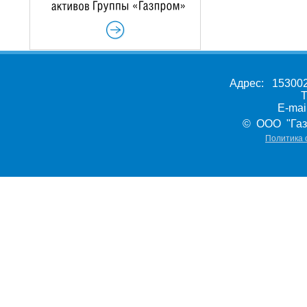
Адрес: 153002,
Т
E-ma
© ООО "Газ
Политика 