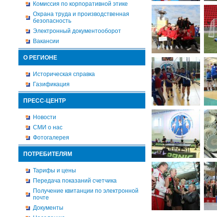
Комиссия по корпоративной этике
Охрана труда и производственная
безопасность
Электронный документооборот
Вакансии
О РЕГИОНЕ
Историческая справка
Газификация
ПРЕСС-ЦЕНТР
Новости
СМИ о нас
Фотогалерея
ПОТРЕБИТЕЛЯМ
Тарифы и цены
Передача показаний счетчика
Получение квитанции по электронной
почте
Документы