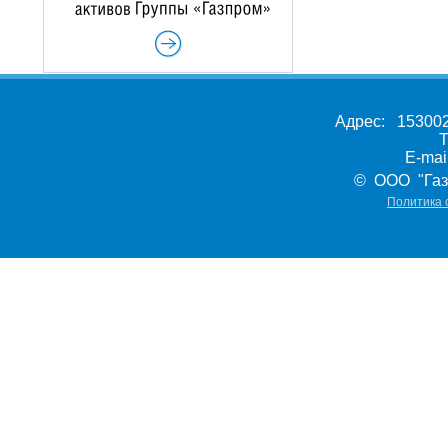
Адрес: 153002,
Т
E-ma
© ООО "Газ
Политика 