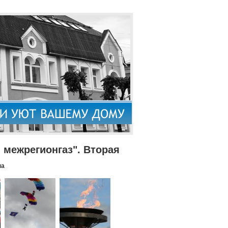
межрегионгаз". Вторая
па