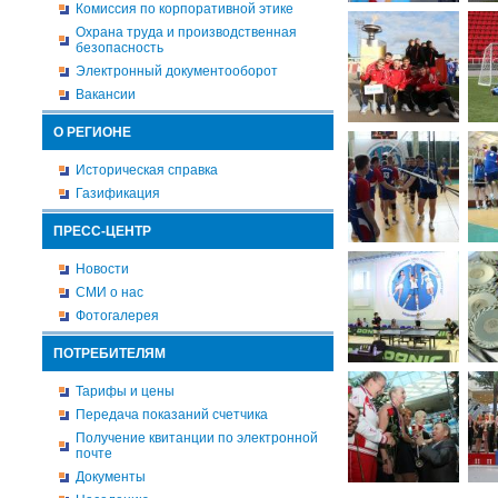
Комиссия по корпоративной этике
Охрана труда и производственная
безопасность
Электронный документооборот
Вакансии
О РЕГИОНЕ
Историческая справка
Газификация
ПРЕСС-ЦЕНТР
Новости
СМИ о нас
Фотогалерея
ПОТРЕБИТЕЛЯМ
Тарифы и цены
Передача показаний счетчика
Получение квитанции по электронной
почте
Документы