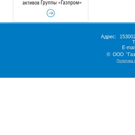
Адрес: 153002,
Т
E-ma
© ООО "Газ
Политика 