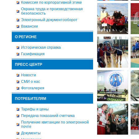
Комиссия по корпоративной этике
Охрана труда и производственная
безопасность
Электронный документооборот
Вакансии
О РЕГИОНЕ
Историческая справка
Газификация
ПРЕСС-ЦЕНТР
Новости
СМИ о нас
Фотогалерея
ПОТРЕБИТЕЛЯМ
Тарифы и цены
Передача показаний счетчика
Получение квитанции по электронной
почте
Документы