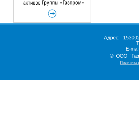
Адрес: 153002,
Т
E-ma
© ООО "Газ
Политика 