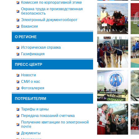
Комиссия по корпоративной этике
Охрана труда и производственная
безопасность
Электронный документооборот
Вакансии
О РЕГИОНЕ
Историческая справка
Газификация
ПРЕСС-ЦЕНТР
Новости
СМИ о нас
Фотогалерея
ПОТРЕБИТЕЛЯМ
Тарифы и цены
Передача показаний счетчика
Получение квитанции по электронной
почте
Документы