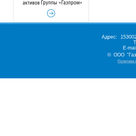
Адрес: 153002,
Т
E-ma
© ООО "Газ
Политика 