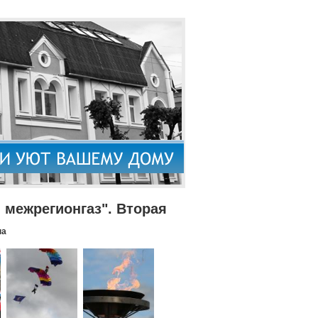
межрегионгаз". Вторая
па