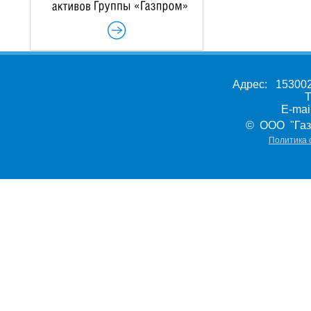
Адрес: 153002,
Т
E-ma
© ООО "Газ
Политика 