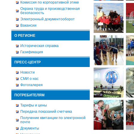
Комиссия по корпоративной этике
Охрана труда и производственная
безопасность
Электронный документооборот
Вакансии
О РЕГИОНЕ
Историческая справка
Газификация
ПРЕСС-ЦЕНТР
Новости
СМИ о нас
Фотогалерея
ПОТРЕБИТЕЛЯМ
Тарифы и цены
Передача показаний счетчика
Получение квитанции по электронной
почте
Документы