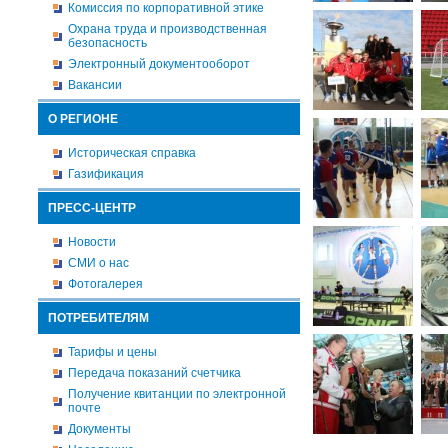
Комиссия по корпоративной этике
Охрана труда и производственная
безопасность
Электронный документооборот
Вакансии
О РЕГИОНЕ
Историческая справка
Газификация
ПРЕСС-ЦЕНТР
Новости
СМИ о нас
Фотогалерея
ПОТРЕБИТЕЛЯМ
Тарифы и цены
Передача показаний счетчика
Получение квитанции по электронной
почте
Документы