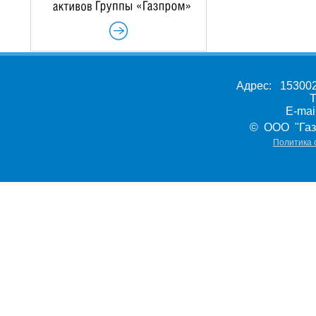
Адрес: 153002,
Т
E-ma
© ООО "Газ
Политика 